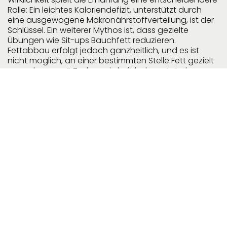
Rolle: Ein leichtes Kaloriendefizit, unterstützt durch
eine ausgewogene Makronährstoffverteilung, ist der
Schlüssel. Ein weiterer Mythos ist, dass gezielte
Übungen wie Sit-ups Bauchfett reduzieren.
Fettabbau erfolgt jedoch ganzheitlich, und es ist
nicht möglich, an einer bestimmten Stelle Fett gezielt
zu „verbrennen“. Zudem wird oft behauptet, dass
man vor dem Frühstück trainieren müsse, um Fett
effektiver zu verlieren. Das Timing ist weniger
entscheidend als die Gesamtkalorienbilanz und die
langfristige Konstanz in Training und Ernährung. In
diesem Beitrag erfährst du, welche Strategien wirklich
funktionieren – basierend auf wissenschaftlichen
Erkenntnissen und nicht auf populären Mythen.
Zurück